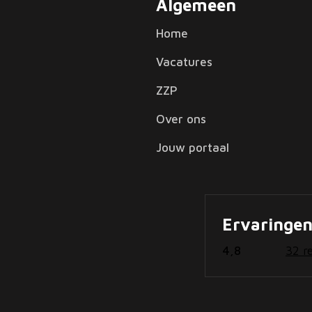
Algemeen
Home
Vacatures
ZZP
Over ons
Jouw portaal
Ervaringe
4,8
32 r