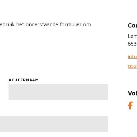
Gebruik het onderstaande formulier om
Co
Lem
853
inf
052
ACHTERNAAM
Vo