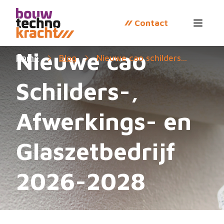
Contact
Open 
Nieuwe cao
Home
Blog
Nieuwe cao schilders...
Schilders-,
Afwerkings- en
Glaszetbedrijf
2026-2028