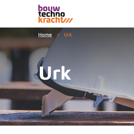
Home
Urk
Urk