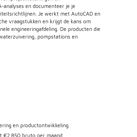
A-analyses en documenteer je je
eitsrichtlijnen. Je werkt met AutoCAD en
ische vraagstukken en krijgt de kans om
nele engineeringafdeling. De producten die
 waterzuivering, pompstations en
ering en productontwikkeling
ot €2.850 bruto per maand