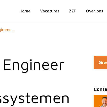
Home
Vacatures
ZZP
Over ons
ineer ...
 Engineer
Direc
Conta
ssystemen