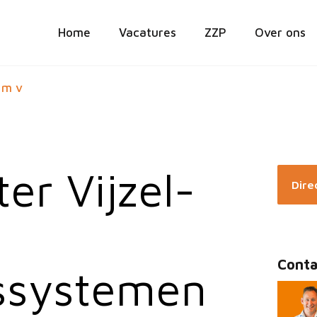
Home
Vacatures
ZZP
Over ons
 m v
ter Vijzel-
Direc
Conta
ssystemen