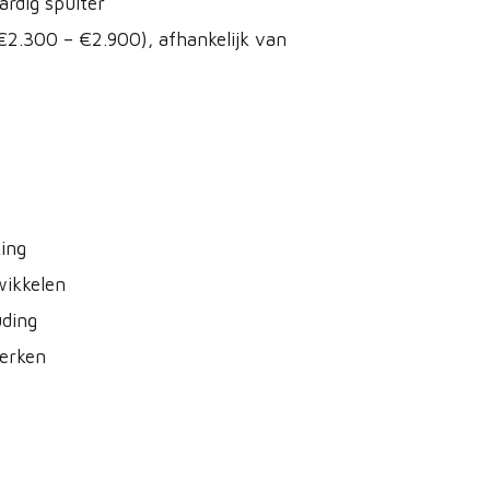
rdig spuiter
(€2.300 – €2.900), afhankelijk van
king
wikkelen
ding
werken