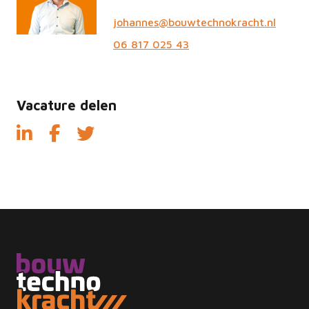
johannes@bouwtechnokracht.nl
06 817 025 43
Vacature delen