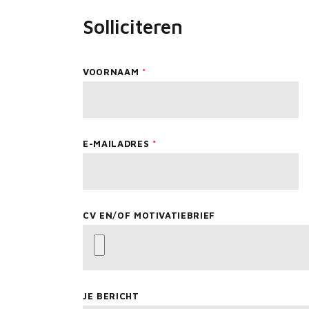
Solliciteren
Leave
VOORNAAM
this
field
blank
E-MAILADRES
CV EN/OF MOTIVATIEBRIEF
JE BERICHT