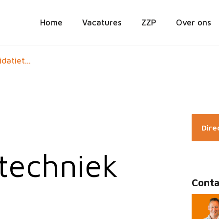
Home
Vacatures
ZZP
Over ons
datiet...
Direc
etechniek
Conta