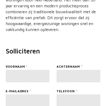
woningen door heel Nederland. Met meer dan 30
jaar ervaring en een modern productieproces
combineren zij traditionele bouwkwaliteit met de
efficiëntie van prefab. Dit zorgt ervoor dat zij
hoogwaardige, energiezuinige woningen snel en
vakkundig kunnen opleveren.
Solliciteren
Leave
VOORNAAM
ACHTERNAAM
this
field
blank
E-MAILADRES
TELEFOON